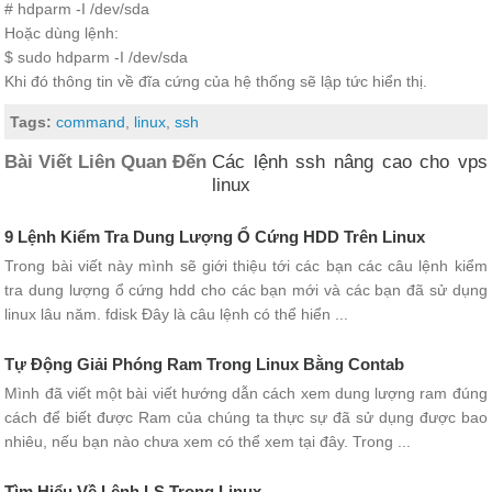
# hdparm -I /dev/sda
Hoặc dùng lệnh:
$ sudo hdparm -I /dev/sda
Khi đó thông tin về đĩa cứng của hệ thống sẽ lập tức hiển thị.
Tags:
command
,
linux
,
ssh
Bài Viết Liên Quan Đến
Các lệnh ssh nâng cao cho vps
linux
9 Lệnh Kiểm Tra Dung Lượng Ổ Cứng HDD Trên Linux
Trong bài viết này mình sẽ giới thiệu tới các bạn các câu lệnh kiểm
tra dung lượng ổ cứng hdd cho các bạn mới và các bạn đã sử dụng
linux lâu năm. fdisk Đây là câu lệnh có thể hiển ...
Tự Động Giải Phóng Ram Trong Linux Bằng Contab
Mình đã viết một bài viết hướng dẫn cách xem dung lượng ram đúng
cách để biết được Ram của chúng ta thực sự đã sử dụng được bao
nhiêu, nếu bạn nào chưa xem có thể xem tại đây. Trong ...
Tìm Hiểu Về Lệnh LS Trong Linux