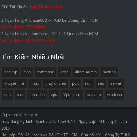
Chủ Tài Khoản:
Ngô Thị Minh Sao
1.Ngân hàng Á Châu(ACB) - PGD Lê Quang Định,HCM
Số tài khoản: 178069919
2.Ngân hàng Vietcombank - PGD Lê Quang Định,HCM
Số tài khoản: 0071000726819
Tìm Kiếm Nhiều Nhất
backup
blog
command
ddos
direct admin
hosting
khuyến mãi
linux
máy chủ ảo
port
ram
seo
server
ssh
tool
tên miền
vps
Vps gia re
website
windown
Copyright ©
Netsa.vn
Giấy đăng ký kinh doanh số: 0313547048 - Ngày cấp: 23 tháng 11 năm
2015
Nơi cấp: Sở Kế Hoạch và Đầu Tư TPHCM - Chủ sở hữu: Công Ty TNHH