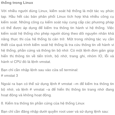
thống trong Linux
Với nhiều người dùng Linux, kiểm soát hệ thống là một tác vụ phức
tạp. Hầu hết các bản phân phối Linux tích hợp khá nhiều công cụ
kiểm soát. Những công cụ kiểm soát này cung cấp các phương pháp
có thể được áp dụng để kiểm tra thông tin hành vi hệ thống. Việc
kiểm soát hệ thống cho phép người dùng theo dõi nguyên nhân khả
năng thực thi của hệ thống bị cản trở. Một trong những tác vụ cần
thiết của quá trình kiểm soát hệ thống là tra cứu thông tin về hành vi
hệ thống, phần cứng và thông tin bộ nhớ. Có một lệnh đơn giản giúp
hiển thị thông tin về tiến trình, bộ nhớ, trang ghi, nhóm IO, lỗi và
hành vi CPU đó là lệnh vmstat.
Bạn chỉ cần nhập lệnh sau vào cửa sổ terminal:
# vmstat 3
Ngoài ra bạn có thể sử dụng lệnh # vmstat –m để kiểm tra thông tin
bộ nhớ, và lệnh # vmstat –a để hiển thị thông tin trang nhớ đang
hoạt động và không hoạt động.
8. Kiểm tra thông tin phần cứng của hệ thống Linux
Bạn chỉ cần đăng nhập dưới quyền root user và sử dụng lệnh sau: