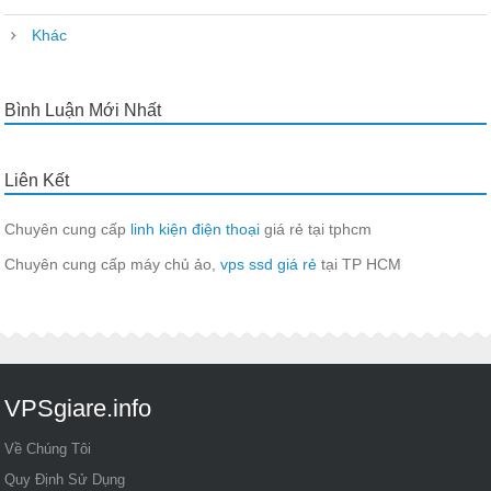
Khác
Bình Luận Mới Nhất
Liên Kết
Chuyên cung cấp
linh kiện điện thoại
giá rẻ tại tphcm
Chuyên cung cấp máy chủ ảo,
vps ssd giá rẻ
tại TP HCM
VPSgiare.info
Về Chúng Tôi
Quy Định Sử Dụng