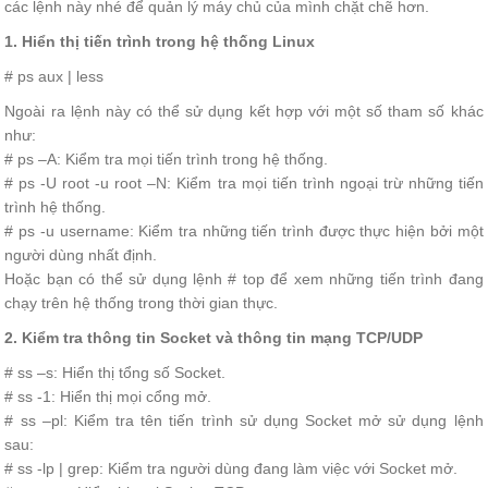
các lệnh này nhé để quản lý máy chủ của mình chặt chẽ hơn.
1. Hiển thị tiến trình trong hệ thống Linux
# ps aux | less
Ngoài ra lệnh này có thể sử dụng kết hợp với một số tham số khác
như:
# ps –A: Kiểm tra mọi tiến trình trong hệ thống.
# ps -U root -u root –N: Kiểm tra mọi tiến trình ngoại trừ những tiến
trình hệ thống.
# ps -u username: Kiểm tra những tiến trình được thực hiện bởi một
người dùng nhất định.
Hoặc bạn có thể sử dụng lệnh # top để xem những tiến trình đang
chạy trên hệ thống trong thời gian thực.
2. Kiểm tra thông tin Socket và thông tin mạng TCP/UDP
# ss –s: Hiển thị tổng số Socket.
# ss -1: Hiển thị mọi cổng mở.
# ss –pl: Kiểm tra tên tiến trình sử dụng Socket mở sử dụng lệnh
sau:
# ss -lp | grep: Kiểm tra người dùng đang làm việc với Socket mở.