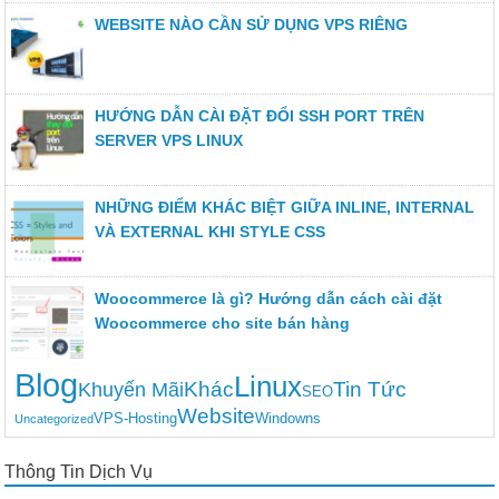
WEBSITE NÀO CẦN SỬ DỤNG VPS RIÊNG
HƯỚNG DẪN CÀI ĐẶT ĐỔI SSH PORT TRÊN
SERVER VPS LINUX
NHỮNG ĐIỂM KHÁC BIỆT GIỮA INLINE, INTERNAL
VÀ EXTERNAL KHI STYLE CSS
Woocommerce là gì? Hướng dẫn cách cài đặt
Woocommerce cho site bán hàng
Blog
Linux
Khác
Tin Tức
Khuyến Mãi
SEO
Website
VPS-Hosting
Windowns
Uncategorized
Thông Tin Dịch Vụ