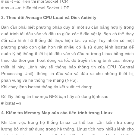
# ss -t –a: Hiển thị mọi Socket TCP.
# ss -u –a: Hiển thị mọi Socket UDP.
3. Theo dõi Average CPU Load và Disk Activity
Bạn cần phải biết phương pháp duy trì một sự cân bằng hợp lý trong
quá trình tải đầu vào và đầu ra giữa các ổ đĩa vật lý. Bạn có thể thay
đổi cấu hình hệ thống để thực hiện tác vụ này. Tuy nhiên có một
phương pháp đơn giản hơn rất nhiều đó là sử dụng lệnh isostat để
quản lý hệ thống thiết bị tải đầu vào và đầu ra trong Linux bằng cách
theo dõi thời gian hoạt động và tốc độ truyền trung bình của những
thiết bị này. Lệnh này sẽ thông báo thông tin của CPU (Central
Processing Unit), thông tin đầu vào và đầu ra cho những thiết bị,
phân vùng và hệ thống file mạng (NFS).
Khi chạy lệnh isostat thông tin kết xuất có dạng:
Để lấy thông tin thư mục NFS bạn hãy sử dụng lệnh sau:
# iostat –n
4. Kiểm tra Memory Map của các tiến trình trong Linux
Khi làm việc trong hệ thống Linux có thể bạn cần kiểm tra dung
lượng bộ nhớ sử dụng trong hệ thống. Linux tích hợp nhiều lệnh cho