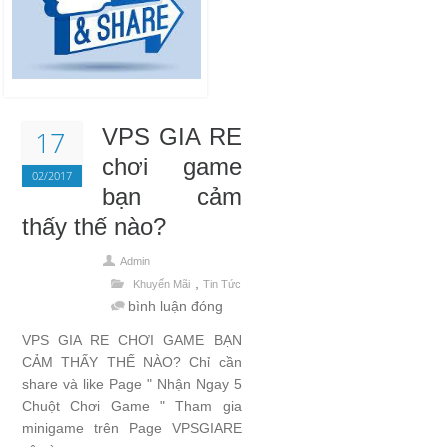
VPS GIA RE
17
chơi game
02/2017
bạn cảm
thấy thế nào?
Admin
,
Khuyến Mãi
Tin Tức
bình luận đóng
VPS GIA RE CHƠI GAME BẠN
CẢM THẤY THẾ NÀO? Chỉ cần
share và like Page " Nhận Ngay 5
Chuột Chơi Game " Tham gia
minigame trên Page VPSGIARE