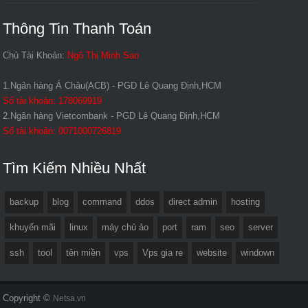
Thông Tin Thanh Toán
Chủ Tài Khoản:
Ngô Thị Minh Sao
1.Ngân hàng Á Châu(ACB) - PGD Lê Quang Định,HCM
Số tài khoản: 178069919
2.Ngân hàng Vietcombank - PGD Lê Quang Định,HCM
Số tài khoản: 0071000726819
Tìm Kiếm Nhiều Nhất
backup
blog
command
ddos
direct admin
hosting
khuyến mãi
linux
máy chủ ảo
port
ram
seo
server
ssh
tool
tên miền
vps
Vps gia re
website
windown
Copyright ©
Netsa.vn