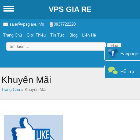
VPS GIA RE
sale@vpsgiare.info
0937722220
Trang Chủ
Giới Thiệu
Tin Tức
Blog
Liên Hệ
Fanpage
Hỗ Trợ
Khuyến Mãi
Trang Chủ
»
Khuyến Mãi