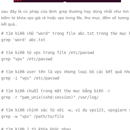
sau đây là cú pháp của lệnh grep thường hay dùng nhất như tìm
kiếm từ khóa vps giá rẻ hoặc vps trong file, thư mục, đếm số lượng
kết quả...
# tìm kiếm chữ "word" trong file abc.txt trong thư mục h
grep 'word' abc.txt

# tìm kiếm từ vps trong file /etc/passwd

grep "vps" /etc/passwd

# tìm kiếm user tên là vps nhưng loại bỏ các kết quả như
grep -i "vps" /etc/passwd

# tìm kiếm chuỗi trong một thư mục bằng biến -r

grep -r "pam_unix(sshd:session)" /var/log/

# tìm kiếm chính xác từ với -w, ví dụ vps123, vpsgiare s
grep -w "vps" /path/to/file

# tìm kiếm 2 từ khóa khác nhau
