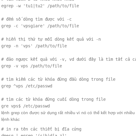
egrep -w 'tu1|tu2' /path/to/file

# đếm số dòng tìm được với -c

grep -c 'vpsgiare' /path/to/file

# hiển thị thứ tự mỗi dòng kết quả với -n

grep -n 'vps' /path/to/file

# đảo ngược kết quả với -v, vd dưới đây là tìm tất cả cá
grep -v vps /path/to/file

# tìm kiếm các từ khóa đứng đầu dòng trong file

grep ^vps /etc/passwd

# tìm các từ khóa đứng cuối dòng trong file

lệnh grep còn được sử dụng rất nhiều vì nó có thể kết hợp với nhiều
lệnh khác
# in ra tên các thiết bị đĩa cứng

dmesg | egrep '(s|h)d[a-z]'
