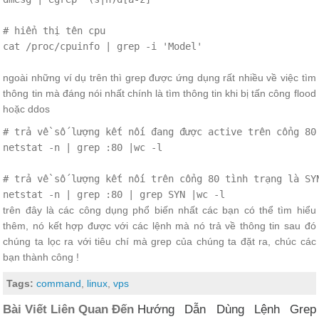
# hiển thị tên cpu

cat /proc/cpuinfo | grep -i 'Model'

ngoài những ví dụ trên thì grep được ứng dụng rất nhiều về việc tìm
thông tin mà đáng nói nhất chính là tìm thông tin khi bị tấn công flood
hoặc ddos
# trả về số lượng kết nối đang được active trên cổng 80

netstat -n | grep :80 |wc -l

# trả về số lượng kết nối trên cổng 80 tình trạng là SYN
netstat -n | grep :80 | grep SYN |wc -l
trên đây là các công dụng phổ biến nhất các bạn có thể tìm hiểu
thêm, nó kết hợp được với các lệnh mà nó trả về thông tin sau đó
chúng ta lọc ra với tiêu chí mà grep của chúng ta đặt ra, chúc các
bạn thành công !
Tags:
command
,
linux
,
vps
Bài Viết Liên Quan Đến
Hướng Dẫn Dùng Lệnh Grep