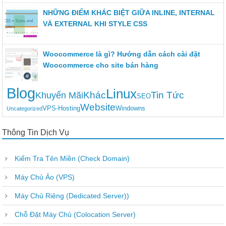
NHỮNG ĐIỂM KHÁC BIỆT GIỮA INLINE, INTERNAL
VÀ EXTERNAL KHI STYLE CSS
Woocommerce là gì? Hướng dẫn cách cài đặt
Woocommerce cho site bán hàng
Blog
Linux
Khác
Tin Tức
Khuyến Mãi
SEO
Website
VPS-Hosting
Windowns
Uncategorized
Thông Tin Dịch Vụ
Kiểm Tra Tên Miền (Check Domain)
Máy Chủ Ảo (VPS)
Máy Chủ Riêng (Dedicated Server))
Chỗ Đặt Máy Chủ (Colocation Server)