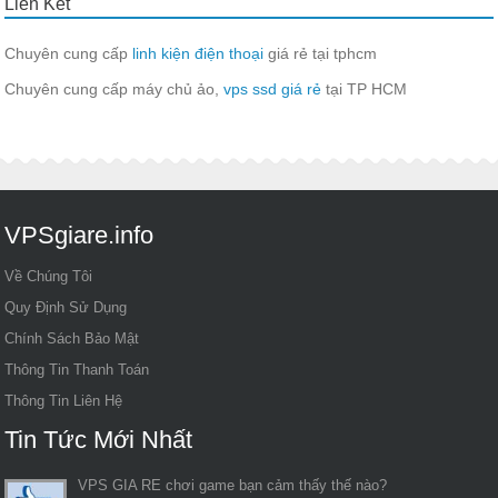
Liên Kết
Chuyên cung cấp
linh kiện điện thoại
giá rẻ tại tphcm
Chuyên cung cấp máy chủ ảo,
vps ssd giá rẻ
tại TP HCM
VPSgiare.info
Về Chúng Tôi
Quy Định Sử Dụng
Chính Sách Bảo Mật
Thông Tin Thanh Toán
Thông Tin Liên Hệ
Tin Tức Mới Nhất
VPS GIA RE chơi game bạn cảm thấy thế nào?