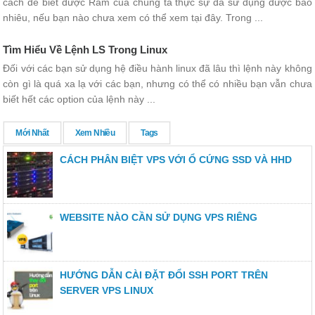
cách để biết được Ram của chúng ta thực sự đã sử dụng được bao
nhiêu, nếu bạn nào chưa xem có thể xem tại đây. Trong ...
Tìm Hiểu Về Lệnh LS Trong Linux
Đối với các bạn sử dụng hệ điều hành linux đã lâu thì lệnh này không
còn gì là quá xa lạ với các bạn, nhưng có thể có nhiều bạn vẫn chưa
biết hết các option của lệnh này ...
Mới Nhất
Xem Nhiều
Tags
CÁCH PHÂN BIỆT VPS VỚI Ổ CỨNG SSD VÀ HHD
WEBSITE NÀO CẦN SỬ DỤNG VPS RIÊNG
HƯỚNG DẪN CÀI ĐẶT ĐỔI SSH PORT TRÊN
SERVER VPS LINUX