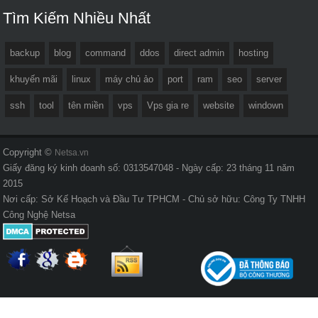
Tìm Kiếm Nhiều Nhất
backup
blog
command
ddos
direct admin
hosting
khuyến mãi
linux
máy chủ ảo
port
ram
seo
server
ssh
tool
tên miền
vps
Vps gia re
website
windown
Copyright ©
Netsa.vn
Giấy đăng ký kinh doanh số: 0313547048 - Ngày cấp: 23 tháng 11 năm
2015
Nơi cấp: Sở Kế Hoạch và Đầu Tư TPHCM - Chủ sở hữu: Công Ty TNHH
Công Nghệ Netsa