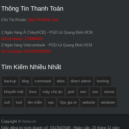
Thông Tin Thanh Toán
Chủ Tài Khoản:
Ngô Thị Minh Sao
1.Ngân hàng Á Châu(ACB) - PGD Lê Quang Định,HCM
Số tài khoản: 178069919
2.Ngân hàng Vietcombank - PGD Lê Quang Định,HCM
Số tài khoản: 0071000726819
Tìm Kiếm Nhiều Nhất
backup
blog
command
ddos
direct admin
hosting
khuyến mãi
linux
máy chủ ảo
port
ram
seo
server
ssh
tool
tên miền
vps
Vps gia re
website
windown
Copyright ©
Netsa.vn
Giấy đăng ký kinh doanh số: 0313547048 - Ngày cấp: 23 tháng 11 năm