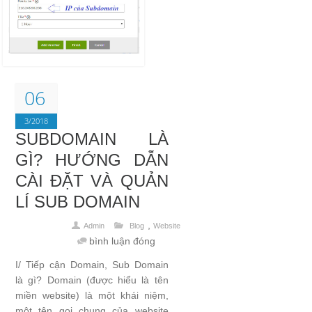
06
3/2018
SUBDOMAIN LÀ
GÌ? HƯỚNG DẪN
CÀI ĐẶT VÀ QUẢN
LÍ SUB DOMAIN
,
Admin
Blog
Website
bình luận đóng
I/ Tiếp cận Domain, Sub Domain
là gì? Domain (được hiểu là tên
miền website) là một khái niệm,
một tên gọi chung của website