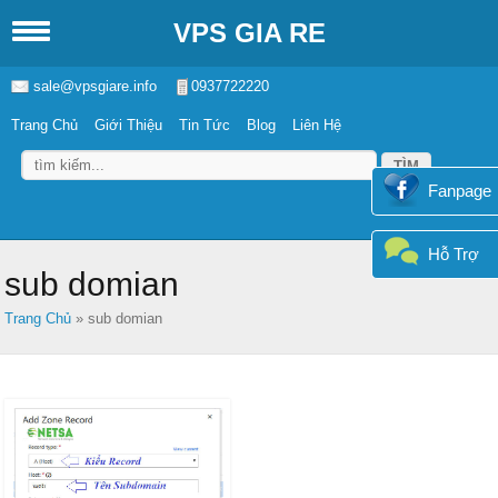
VPS GIA RE
sale@vpsgiare.info
0937722220
Trang Chủ
Giới Thiệu
Tin Tức
Blog
Liên Hệ
Fanpage
Hỗ Trợ
sub domian
Trang Chủ
»
sub domian