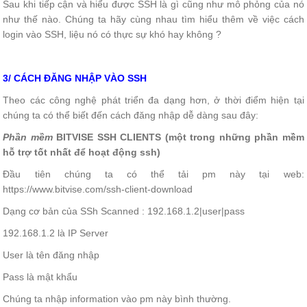
Sau khi tiếp cận và hiểu được SSH là gì cũng như mô phỏng của nó
như thế nào. Chúng ta hãy cùng nhau tìm hiểu thêm về việc cách
login vào SSH, liệu nó có thực sự khó hay không ?
3/ CÁCH ĐĂNG NHẬP VÀO SSH
Theo các công nghệ phát triển đa dạng hơn, ở thời điểm hiện tại
chúng ta có thể biết đến cách đăng nhập dễ dàng sau đây:
Phần mềm
BITVISE SSH CLIENTS (một trong những phần mềm
hỗ trợ tốt nhất để hoạt động ssh)
Đầu tiên chúng ta có thể tải pm này tại web:
https://www.bitvise.com/ssh-client-download
Dạng cơ bản của SSh Scanned : 192.168.1.2|user|pass
192.168.1.2 là IP Server
User là tên đăng nhập
Pass là mật khẩu
Chúng ta nhập information vào pm này bình thường.