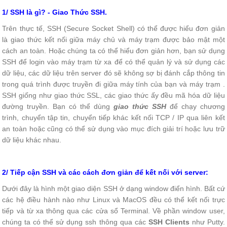
1/ SSH là gì? - Giao Thức SSH.
Trên thực tế, SSH (Secure Socket Shell) có thể được hiểu đơn giản
là giao thức kết nối giữa máy chủ và máy trạm được bảo mật một
cách an toàn. Hoặc chúng ta có thể hiểu đơn giản hơn, bạn sử dụng
SSH để login vào máy trạm từ xa để có thể quản lý và sử dụng các
dữ liệu, các dữ liệu trên server đó sẽ không sợ bị đánh cắp thông tin
trong quá trình được truyền đi giữa máy tính của bạn và máy trạm .
SSH giống như giao thức SSL, các giao thức ấy đều mã hóa dữ liệu
đường truyền. Bạn có thể dùng
giao thức SSH
để chạy chương
trình, chuyển tập tin, chuyển tiếp khác kết nối TCP / IP qua liên kết
an toàn hoặc cũng có thể sử dụng vào mục đích giải trí hoặc lưu trữ
dữ liệu khác nhau.
2/ Tiếp cận SSH và các cách đơn giản để kết nối với server:
Dưới đây là hình một giao diện SSH ở dạng window điển hình. Bất cứ
các hệ điều hành nào như Linux và MacOS đều có thể kết nối trực
tiếp và từ xa thông qua các cửa sổ Terminal. Về phần window user,
chúng ta có thể sử dụng ssh thông qua các
SSH Clients
như Putty.