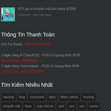
VPS giá rẻ khuyến mãi lớn tháng 9/2015
21/08/2015 -
bình luận đóng
Thông Tin Thanh Toán
Chủ Tài Khoản:
Ngô Thị Minh Sao
1.Ngân hàng Á Châu(ACB) - PGD Lê Quang Định,HCM
Số tài khoản: 178069919
2.Ngân hàng Vietcombank - PGD Lê Quang Định,HCM
Số tài khoản: 0071000726819
Tìm Kiếm Nhiều Nhất
backup
blog
command
ddos
direct admin
hosting
khuyến mãi
linux
máy chủ ảo
port
ram
seo
server