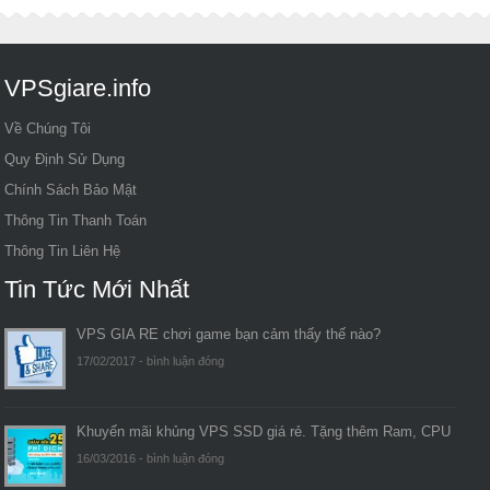
VPSgiare.info
Về Chúng Tôi
Quy Định Sử Dụng
Chính Sách Bảo Mật
Thông Tin Thanh Toán
Thông Tin Liên Hệ
Tin Tức Mới Nhất
VPS GIA RE chơi game bạn cảm thấy thế nào?
17/02/2017 -
bình luận đóng
Khuyến mãi khủng VPS SSD giá rẻ. Tặng thêm Ram, CPU
16/03/2016 -
bình luận đóng