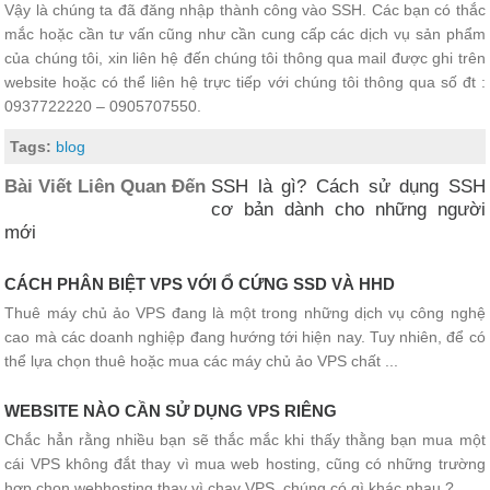
Vậy là chúng ta đã đăng nhập thành công vào SSH. Các bạn có thắc
mắc hoặc cần tư vấn cũng như cần cung cấp các dịch vụ sản phẩm
của chúng tôi, xin liên hệ đến chúng tôi thông qua mail được ghi trên
website hoặc có thể liên hệ trực tiếp với chúng tôi thông qua số đt :
0937722220 – 0905707550.
Tags:
blog
Bài Viết Liên Quan Đến
SSH là gì? Cách sử dụng SSH
cơ bản dành cho những người
mới
CÁCH PHÂN BIỆT VPS VỚI Ổ CỨNG SSD VÀ HHD
Thuê máy chủ ảo VPS đang là một trong những dịch vụ công nghệ
cao mà các doanh nghiệp đang hướng tới hiện nay. Tuy nhiên, để có
thể lựa chọn thuê hoặc mua các máy chủ ảo VPS chất ...
WEBSITE NÀO CẦN SỬ DỤNG VPS RIÊNG
Chắc hẳn rằng nhiều bạn sẽ thắc mắc khi thấy thằng bạn mua một
cái VPS không đắt thay vì mua web hosting, cũng có những trường
hợp chọn webhosting thay vì chạy VPS, chúng có gì khác nhau ? ...