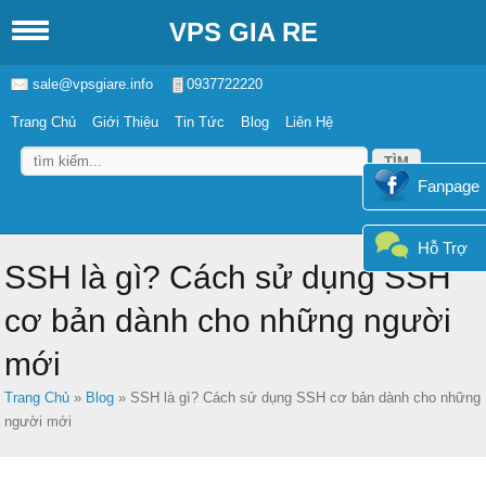
VPS GIA RE
sale@vpsgiare.info
0937722220
Trang Chủ
Giới Thiệu
Tin Tức
Blog
Liên Hệ
Fanpage
Hỗ Trợ
SSH là gì? Cách sử dụng SSH
cơ bản dành cho những người
mới
Trang Chủ
»
Blog
»
SSH là gì? Cách sử dụng SSH cơ bản dành cho những
người mới