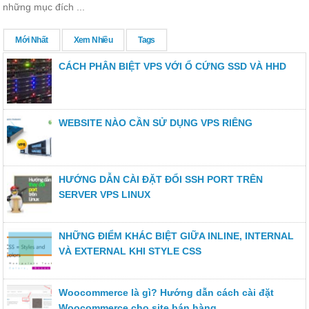
những mục đích ...
Mới Nhất
Xem Nhiều
Tags
CÁCH PHÂN BIỆT VPS VỚI Ổ CỨNG SSD VÀ HHD
WEBSITE NÀO CẦN SỬ DỤNG VPS RIÊNG
HƯỚNG DẪN CÀI ĐẶT ĐỔI SSH PORT TRÊN
SERVER VPS LINUX
NHỮNG ĐIỂM KHÁC BIỆT GIỮA INLINE, INTERNAL
VÀ EXTERNAL KHI STYLE CSS
Woocommerce là gì? Hướng dẫn cách cài đặt
Woocommerce cho site bán hàng