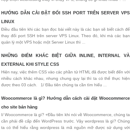
HƯỚNG DẪN CÀI ĐẶT ĐỔI SSH PORT TRÊN SERVER VPS
LINUX
Điều đầu tiên khi các bạn đọc bài viết này là các bạn sẽ biết cách để
thay đổi port SSH trên server VPS Linux. Theo đó, khi mà các bạn
quản lý một VPS hoặc một Server Linux thì ...
NHỮNG ĐIỂM KHÁC BIỆT GIỮA INLINE, INTERNAL VÀ
EXTERNAL KHI STYLE CSS
Hiện nay, việc thêm CSS vào các phần tử HTML đã được biết đến với
nhiều cách khác nhau, nhưng chung quy lại thì ta có thể thực hiện
được theo 03 cách. 1/ Đầu tiên chúng ta cần tìm hiểu ...
Woocommerce là gì? Hướng dẫn cách cài đặt Woocommerce
cho site bán hàng
I/ Woocommerce là gì? +Đầu tiên khi nói về Woocommerce, chúng ta
cần phải đề cấp đến WordPress trước. Vậy wordpress là gì? Chúng
ta có thể hiểu rằng wordpress là mã nguồn mỡ được sử dụng với