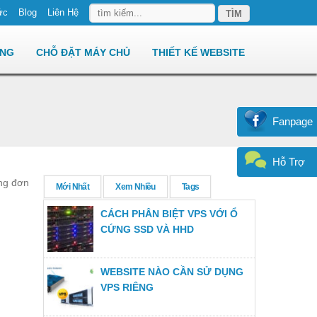
ức
Blog
Liên Hệ
ÊNG
CHỖ ĐẶT MÁY CHỦ
THIẾT KẾ WEBSITE
Fanpage
Hỗ Trợ
ng đơn
Mới Nhất
Xem Nhiều
Tags
CÁCH PHÂN BIỆT VPS VỚI Ổ
CỨNG SSD VÀ HHD
WEBSITE NÀO CẦN SỬ DỤNG
VPS RIÊNG