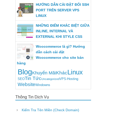
HƯỚNG DẪN CÀI ĐẶT ĐỔI SSH
PORT TRÊN SERVER VPS
LINUX
NHỮNG ĐIỂM KHÁC BIỆT GIỮA
INLINE, INTERNAL VÀ
EXTERNAL KHI STYLE CSS
Woocommerce là gì? Hướng
dẫn cách cài đặt
Woocommerce cho site bán
hàng
Blog
Linux
Khác
Khuyến Mãi
Tin Tức
SEO
VPS-Hosting
Uncategorized
Website
Windowns
Thông Tin Dịch Vụ
Kiểm Tra Tên Miền (Check Domain)