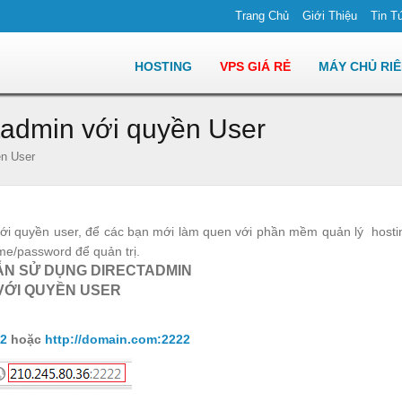
Trang Chủ
Giới Thiệu
Tin T
HOSTING
VPS GIÁ RẺ
MÁY CHỦ RI
admin với quyền User
ền User
ới quyền user, để các bạn mới làm quen với phần mềm quản lý hosti
me/password để quản trị.
N SỬ DỤNG DIRECTADMIN
VỚI QUYỀN USER
22
hoặc
http://domain.com:2222