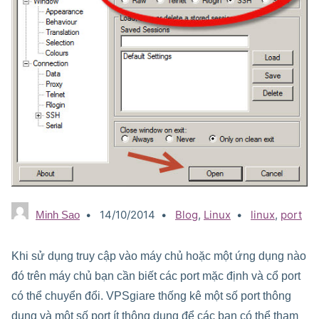
14/10/2014
Categories:
Blog
,
Linux
Tags:
linux
,
port
Minh Sao
Khi sử dụng truy cập vào máy chủ hoặc một ứng dụng nào
đó trên máy chủ bạn cần biết các port mặc định và cổ port
có thể chuyển đổi. VPSgiare thống kê một số port thông
dụng và một số port ít thông dụng để các bạn có thể tham